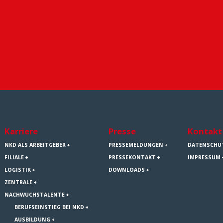
Karriere
Presse
Kontakt
NKD ALS ARBEITGEBER
PRESSEMELDUNGEN
DATENSCHU
FILIALE
PRESSEKONTAKT
IMPRESSUM
LOGISTIK
DOWNLOADS
ZENTRALE
NACHWUCHSTALENTE
BERUFSEINSTIEG BEI NKD
AUSBILDUNG