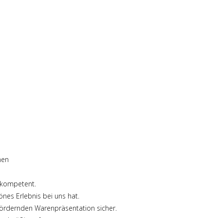
men
d kompetent.
nes Erlebnis bei uns hat.
fördernden Warenpräsentation sicher.