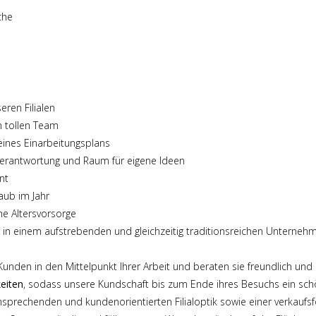
che
eren Filialen
 tollen Team
ines Einarbeitungsplans
erantwortung und Raum für eigene Ideen
nt
aub im Jahr
he Altersvorsorge
in einem aufstrebenden und gleichzeitig traditionsreichen Unterneh
 Kunden in den Mittelpunkt Ihrer Arbeit und beraten sie freundlich un
keiten
, sodass unsere Kundschaft bis zum Ende ihres Besuchs ein schö
nsprechenden und kundenorientierten Filialoptik sowie einer verkaufs