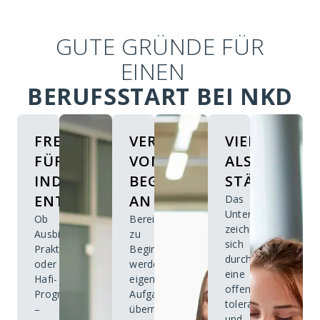
GUTE GRÜNDE FÜR
EINEN
BERUFSSTART BEI NKD
FREIRÄUME
VERANTWORTUNG
VIELFALT
FÜR
VON
ALS
INDIVIDUELLE
BEGINN
STÄRKE
ENTWICKLUNG
AN
Das
Unternehmen
Ob
Bereits
zeichnet
Ausbildung,
zu
sich
Praktikum
Beginn
durch
oder
werden
eine
Hafi-
eigenständige
offene,
Programm
Aufgaben
tolerante
–
übernommen
und