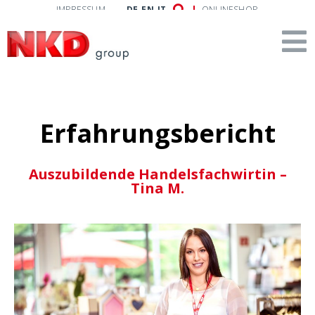
IMPRESSUM
DE
EN
IT
ONLINESHOP
Erfahrungs­bericht
Auszubildende Handelsfachwirtin –
Tina M.