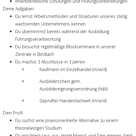
Innerbetriebliche Schulungen und Prüfungsvorbereitungen
Deine Aufgaben
Du lernst Arbeitsmethoden und Strukturen unseres stetig
wachsenden Unternehmens kennen
Du übernimmst bereits während der Ausbildung
Führungsverantwortung
Du besuchst regelmäßige Blockseminare in unserer
Zentrale in Bindlach
Du machst 3 Abschlüsse in 3 Jahren:
Kaufmann im Einzelhandel (m/w/d)
Ausbilderschein gem.
Ausbildereignungsverordnung (AdA)
Geprüfter Handelsfachwirt (m/w/d)
Dein Profil
Du suchst eine praxisorientierte Alternative zu einem
theorielastigen Studium
Du möchtest raus aus „Hotel Mama“ und Dein eigenes Geld