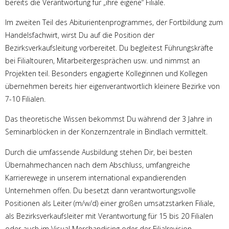
bereits die Verantwortung für „ihre eigene“ Filiale.
Im zweiten Teil des Abiturientenprogrammes, der Fortbildung zum
Handelsfachwirt, wirst Du auf die Position der
Bezirksverkaufsleitung vorbereitet. Du begleitest Führungskräfte
bei Filialtouren, Mitarbeitergesprächen usw. und nimmst an
Projekten teil. Besonders engagierte Kolleginnen und Kollegen
übernehmen bereits hier eigenverantwortlich kleinere Bezirke von
7-10 Filialen.
Das theoretische Wissen bekommst Du während der 3 Jahre in
Seminarblöcken in der Konzernzentrale in Bindlach vermittelt.
Durch die umfassende Ausbildung stehen Dir, bei besten
Übernahmechancen nach dem Abschluss, umfangreiche
Karrierewege in unserem international expandierenden
Unternehmen offen. Du besetzt dann verantwortungsvolle
Positionen als Leiter (m/w/d) einer großen umsatzstarken Filiale,
als Bezirksverkaufsleiter mit Verantwortung für 15 bis 20 Filialen
oder auch im Visual Merchandising oder der Filialrevision.