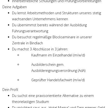
Innerbetriebliche Schulungen und Prüfungsvorbereitungen
Deine Aufgaben
Du lernst Arbeitsmethoden und Strukturen unseres stetig
wachsenden Unternehmens kennen
Du übernimmst bereits während der Ausbildung
Führungsverantwortung
Du besuchst regelmäßige Blockseminare in unserer
Zentrale in Bindlach
Du machst 3 Abschlüsse in 3 Jahren:
Kaufmann im Einzelhandel (m/w/d)
Ausbilderschein gem.
Ausbildereignungsverordnung (AdA)
Geprüfter Handelsfachwirt (m/w/d)
Dein Profil
Du suchst eine praxisorientierte Alternative zu einem
theorielastigen Studium
Du möchtest raus aus „Hotel Mama“ und Dein eigenes Geld