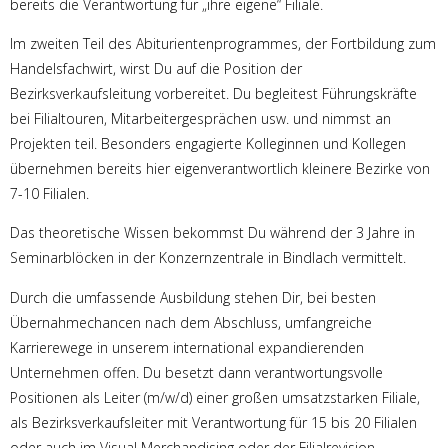
bereits die Verantwortung für „ihre eigene“ Filiale.
Im zweiten Teil des Abiturientenprogrammes, der Fortbildung zum
Handelsfachwirt, wirst Du auf die Position der
Bezirksverkaufsleitung vorbereitet. Du begleitest Führungskräfte
bei Filialtouren, Mitarbeitergesprächen usw. und nimmst an
Projekten teil. Besonders engagierte Kolleginnen und Kollegen
übernehmen bereits hier eigenverantwortlich kleinere Bezirke von
7-10 Filialen.
Das theoretische Wissen bekommst Du während der 3 Jahre in
Seminarblöcken in der Konzernzentrale in Bindlach vermittelt.
Durch die umfassende Ausbildung stehen Dir, bei besten
Übernahmechancen nach dem Abschluss, umfangreiche
Karrierewege in unserem international expandierenden
Unternehmen offen. Du besetzt dann verantwortungsvolle
Positionen als Leiter (m/w/d) einer großen umsatzstarken Filiale,
als Bezirksverkaufsleiter mit Verantwortung für 15 bis 20 Filialen
oder auch im Visual Merchandising oder der Filialrevision.