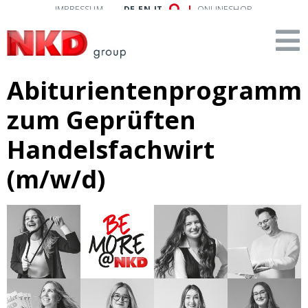
IMPRESSUM
DE
EN
IT
ONLINESHOP
Abiturientenprogramm
zum Geprüften
Handelsfachwirt
(m/w/d)