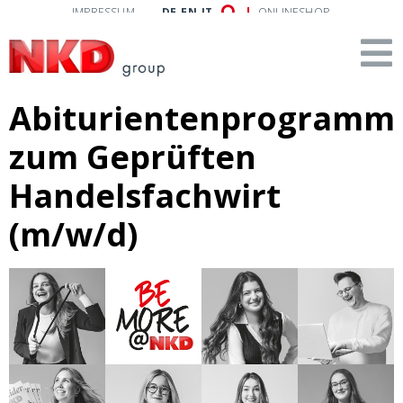
IMPRESSUM
DE
EN
IT
ONLINESHOP
Abiturientenprogramm
zum Geprüften
Handelsfachwirt
(m/w/d)