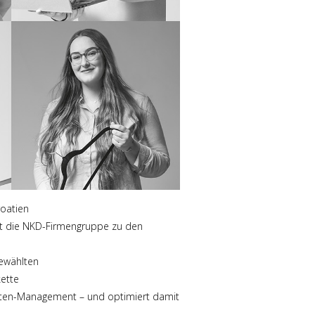
roatien
hlt die NKD-Firmengruppe zu den
gewählten
ette
riften-Management – und optimiert damit