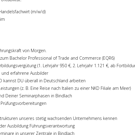
andelsfachwirt (m/w/d)
eim
hrungskraft von Morgen.
in zum Bachelor Professional of Trade and Commerce (EQR6)
bildungsvergütung (1. Lehrjahr 950 €, 2. Lehrjahr 1.121 €, ab Fortbildu
 und erfahrene Ausbilder
KD kannst DU überall in Deutschland arbeiten
istungen (z. B. Eine Reise nach Italien zu einer NKD Filiale am Meer)
nd Deiner Seminarphasen in Bindlach
 Prüfungsvorbereitungen
Strukturen unseres stetig wachsenden Unternehmens kennen
der Ausbildung Führungsverantwortung
inare in unserer Zentrale in Bindlach