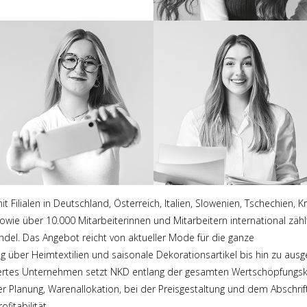
t Filialen in Deutschland, Österreich, Italien, Slowenien, Tschechien, K
wie über 10.000 Mitarbeiterinnen und Mitarbeitern international zä
del. Das Angebot reicht von aktueller Mode für die ganze
g über Heimtextilien und saisonale Dekorationsartikel bis hin zu aus
iertes Unternehmen setzt NKD entlang der gesamten Wertschöpfungsk
er Planung, Warenallokation, bei der Preisgestaltung und dem Absch
fitabilität.