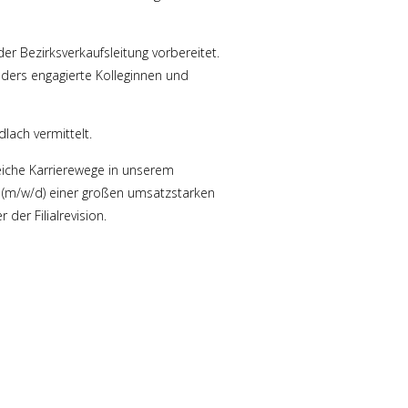
er Bezirksverkaufsleitung vorbereitet.
nders engagierte Kolleginnen und
lach vermittelt.
iche Karrierewege in unserem
r (m/w/d) einer großen umsatzstarken
 der Filialrevision.