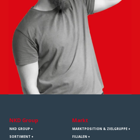
NKD Group
Markt
NKD GROUP
MARKTPOSITION & ZIELGRUPPE
SORTIMENT
FILIALEN