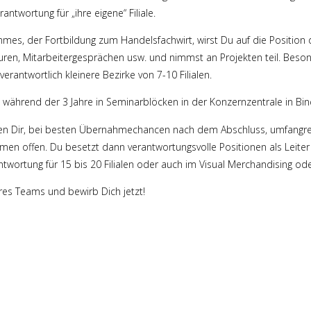
ntwortung für „ihre eigene“ Filiale.
mes, der Fortbildung zum Handelsfachwirt, wirst Du auf die Position d
touren, Mitarbeitergesprächen usw. und nimmst an Projekten teil. Beso
rantwortlich kleinere Bezirke von 7-10 Filialen.
hrend der 3 Jahre in Seminarblöcken in der Konzernzentrale in Bind
en Dir, bei besten Übernahmechancen nach dem Abschluss, umfangre
en offen. Du besetzt dann verantwortungsvolle Positionen als Leite
rantwortung für 15 bis 20 Filialen oder auch im Visual Merchandising oder
res Teams und bewirb Dich jetzt!