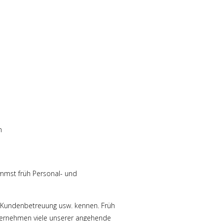
n
immst früh Personal- und
g, Kundenbetreuung usw. kennen. Früh
 übernehmen viele unserer angehende