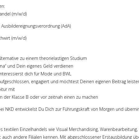
en:
andel (m/w/d)
 Ausbildereignungsverordnung (AdA)
hwirt (m/w/d)
Alternative zu einem theorielastigen Studium
a“ und Dein eigenes Geld verdienen
 interessierst dich für Mode und BWL
ufgeschlossen, engagiert und möchtest Deinen eigenen Beitrag leiste
itur mit
in der Klasse B oder vor zeitnah einen zu machen
bei NKD entwickelst Du Dich zur Führungskraft von Morgen und übern
des textilen Einzelhandels wie Visual Merchandising, Warenbearbeitun
rnst auch andere Filialen kennen. Mit abgeschlossener Erstausbildung