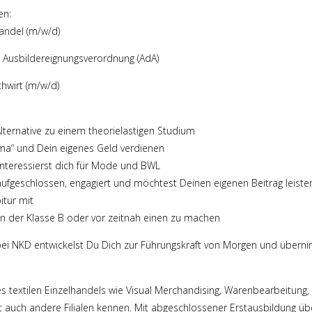
en:
andel (m/w/d)
 Ausbildereignungsverordnung (AdA)
hwirt (m/w/d)
Alternative zu einem theorielastigen Studium
a“ und Dein eigenes Geld verdienen
 interessierst dich für Mode und BWL
ufgeschlossen, engagiert und möchtest Deinen eigenen Beitrag leiste
itur mit
in der Klasse B oder vor zeitnah einen zu machen
bei NKD entwickelst Du Dich zur Führungskraft von Morgen und übern
des textilen Einzelhandels wie Visual Merchandising, Warenbearbeitun
rnst auch andere Filialen kennen. Mit abgeschlossener Erstausbildung