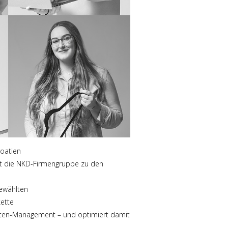
roatien
hlt die NKD-Firmengruppe zu den
gewählten
ette
riften-Management – und optimiert damit