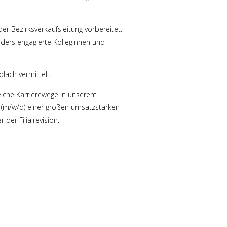
er Bezirksverkaufsleitung vorbereitet.
nders engagierte Kolleginnen und
lach vermittelt.
iche Karrierewege in unserem
r (m/w/d) einer großen umsatzstarken
 der Filialrevision.