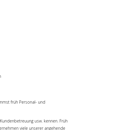
n
immst früh Personal- und
g, Kundenbetreuung usw. kennen. Früh
 übernehmen viele unserer angehende