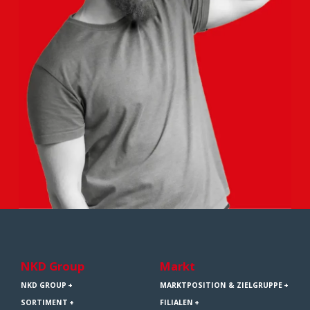
NKD Group
Markt
NKD GROUP
MARKTPOSITION & ZIELGRUPPE
SORTIMENT
FILIALEN