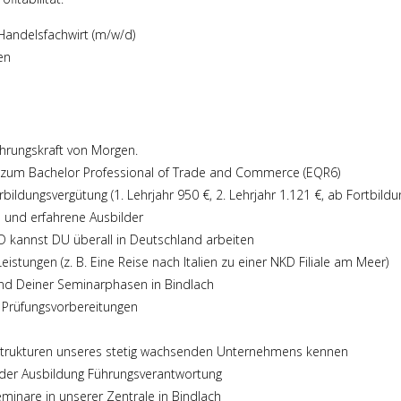
andelsfachwirt (m/w/d)
en
hrungskraft von Morgen.
in zum Bachelor Professional of Trade and Commerce (EQR6)
bildungsvergütung (1. Lehrjahr 950 €, 2. Lehrjahr 1.121 €, ab Fortbildu
 und erfahrene Ausbilder
KD kannst DU überall in Deutschland arbeiten
istungen (z. B. Eine Reise nach Italien zu einer NKD Filiale am Meer)
nd Deiner Seminarphasen in Bindlach
 Prüfungsvorbereitungen
Strukturen unseres stetig wachsenden Unternehmens kennen
der Ausbildung Führungsverantwortung
inare in unserer Zentrale in Bindlach