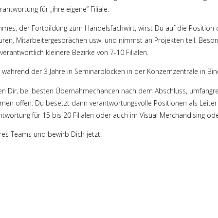
ntwortung für „ihre eigene“ Filiale.
mes, der Fortbildung zum Handelsfachwirt, wirst Du auf die Position d
touren, Mitarbeitergesprächen usw. und nimmst an Projekten teil. Beso
rantwortlich kleinere Bezirke von 7-10 Filialen.
hrend der 3 Jahre in Seminarblöcken in der Konzernzentrale in Bind
en Dir, bei besten Übernahmechancen nach dem Abschluss, umfangre
en offen. Du besetzt dann verantwortungsvolle Positionen als Leite
rantwortung für 15 bis 20 Filialen oder auch im Visual Merchandising oder
res Teams und bewirb Dich jetzt!