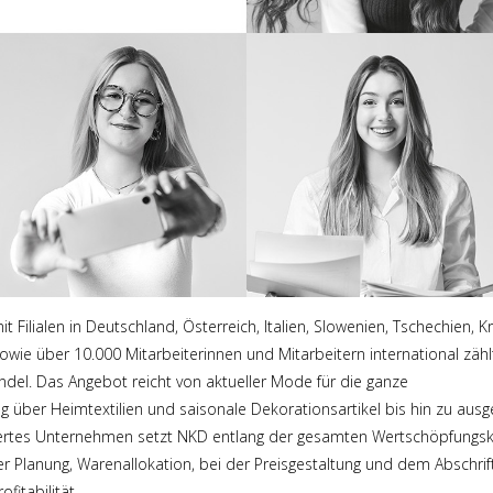
t Filialen in Deutschland, Österreich, Italien, Slowenien, Tschechien, K
wie über 10.000 Mitarbeiterinnen und Mitarbeitern international zä
del. Das Angebot reicht von aktueller Mode für die ganze
g über Heimtextilien und saisonale Dekorationsartikel bis hin zu aus
iertes Unternehmen setzt NKD entlang der gesamten Wertschöpfungsk
er Planung, Warenallokation, bei der Preisgestaltung und dem Absch
fitabilität.