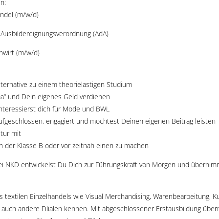
n:
ndel (m/w/d)
 Ausbildereignungsverordnung (AdA)
hwirt (m/w/d)
lternative zu einem theorielastigen Studium
a“ und Dein eigenes Geld verdienen
 interessierst dich für Mode und BWL
ufgeschlossen, engagiert und möchtest Deinen eigenen Beitrag leisten
tur mit
n der Klasse B oder vor zeitnah einen zu machen
ei NKD entwickelst Du Dich zur Führungskraft von Morgen und übernimm
des textilen Einzelhandels wie Visual Merchandising, Warenbearbeitung,
rnst auch andere Filialen kennen. Mit abgeschlossener Erstausbildung ü