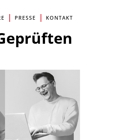
MAP
DE
EN
IT
ONLINESHOP
RE
PRESSE
KONTAKT
Geprüften