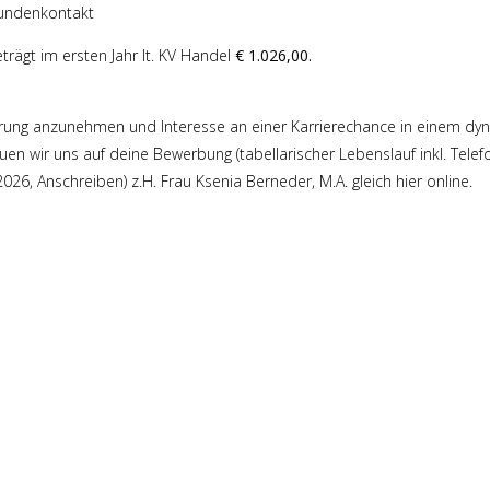
Kundenkontakt
ägt im ersten Jahr lt. KV Handel
€ 1.026,00.
rung anzunehmen und Interesse an einer Karrierechance in einem dyn
en wir uns auf deine Bewerbung (tabellarischer Lebenslauf inkl. Tel
26, Anschreiben) z.H. Frau Ksenia Berneder, M.A. gleich hier online.