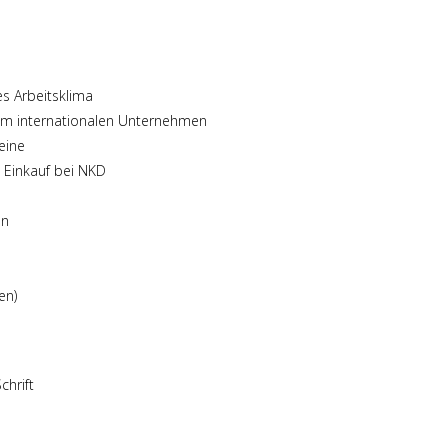
 Arbeitsklima
nem internationalen Unternehmen
eine
n Einkauf bei NKD
en
en)
chrift