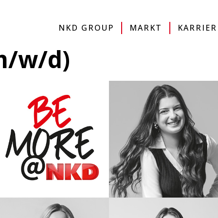
IMPRESSUM
DATENSCHUTZERKLÄRUNG
SITE
NKD GROUP
MARKT
KARRIER
m/w/d)