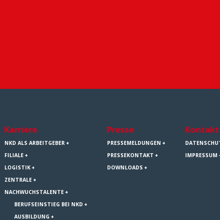
Karriere
Presse
Kontakt
NKD ALS ARBEITGEBER
PRESSEMELDUNGEN
DATENSCHU
FILIALE
PRESSEKONTAKT
IMPRESSUM
LOGISTIK
DOWNLOADS
ZENTRALE
NACHWUCHSTALENTE
BERUFSEINSTIEG BEI NKD
AUSBILDUNG