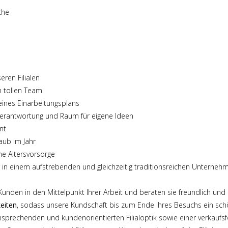
che
eren Filialen
 tollen Team
ines Einarbeitungsplans
erantwortung und Raum für eigene Ideen
nt
aub im Jahr
he Altersvorsorge
in einem aufstrebenden und gleichzeitig traditionsreichen Unterneh
 Kunden in den Mittelpunkt Ihrer Arbeit und beraten sie freundlich un
keiten
, sodass unsere Kundschaft bis zum Ende ihres Besuchs ein schö
nsprechenden und kundenorientierten Filialoptik sowie einer verkaufs