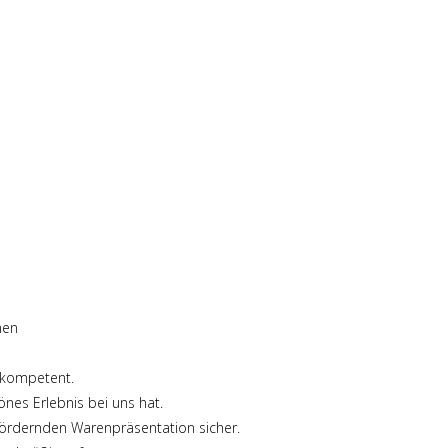
men
d kompetent.
nes Erlebnis bei uns hat.
fördernden Warenpräsentation sicher.