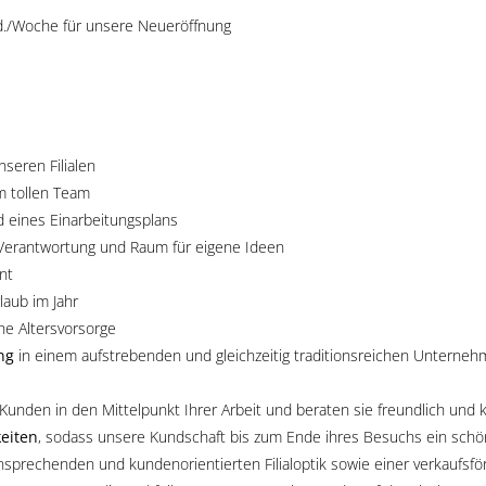
 Std./Woche für unsere Neueröffnung
nseren Filialen
m tollen Team
 eines Einarbeitungsplans
Verantwortung und Raum für eigene Ideen
nt
laub im Jahr
he Altersvorsorge
ng
in einem aufstrebenden und gleichzeitig traditionsreichen Unterne
 Kunden in den Mittelpunkt Ihrer Arbeit und beraten sie freundlich und
keiten
, sodass unsere Kundschaft bis zum Ende ihres Besuchs ein schön
nsprechenden und kundenorientierten Filialoptik sowie einer verkaufsf