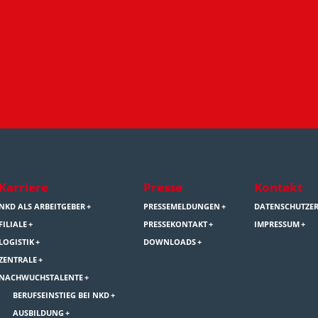
Karriere
Presse
Kontakt
NKD ALS ARBEITGEBER
PRESSEMELDUNGEN
DATENSCHUTZE
FILIALE
PRESSEKONTAKT
IMPRESSUM
LOGISTIK
DOWNLOADS
ZENTRALE
NACHWUCHSTALENTE
BERUFSEINSTIEG BEI NKD
AUSBILDUNG