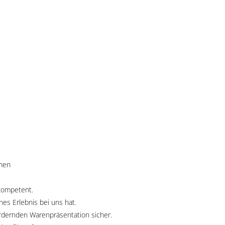
hmen
 kompetent.
es Erlebnis bei uns hat.
ördernden Warenpräsentation sicher.