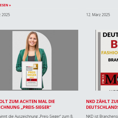
ESEN »
z 2025
12. März 2025
OLT ZUM ACHTEN MAL DIE
NKD ZÄHLT ZUM
ICHNUNG „PREIS-SIEGER“
DEUTSCHLANDS
nnt die Auszeichnung „Preis-Sieger“ zum 8.
NKD ist Branchens