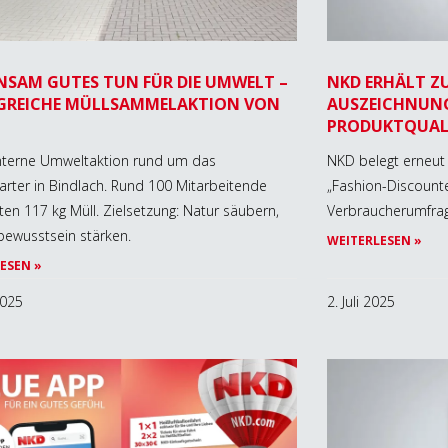
NSAM GUTES TUN FÜR DIE UMWELT –
NKD ERHÄLT ZU
GREICHE MÜLLSAMMELAKTION VON
AUSZEICHNUNG
PRODUKTQUAL
nterne Umweltaktion rund um das
NKD belegt erneut 
rter in Bindlach. Rund 100 Mitarbeitende
„Fashion-Discounte
en 117 kg Müll. Zielsetzung: Natur säubern,
Verbraucherumfra
ewusstsein stärken.
WEITERLESEN »
ESEN »
2025
2. Juli 2025