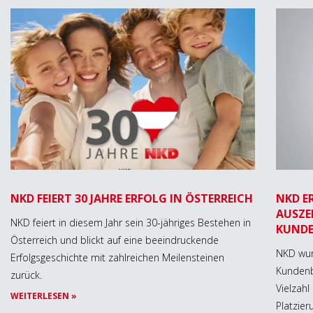
NKD FEIERT 30 JAHRE ERFOLG IN ÖSTERREICH
NKD ER
AUSZE
NKD feiert in diesem Jahr sein 30-jähriges Bestehen in
KUND
Österreich und blickt auf eine beeindruckende
NKD wur
Erfolgsgeschichte mit zahlreichen Meilensteinen
Kundenb
zurück.
Vielzahl
WEITERLESEN »
Platzier