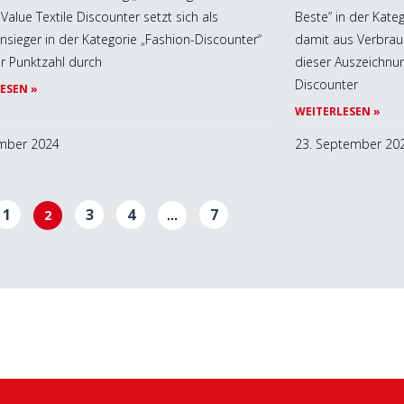
Value Textile Discounter setzt sich als
Beste” in der Kate
sieger in der Kategorie „Fashion-Discounter“
damit aus Verbrau
ler Punktzahl durch
dieser Auszeichnung
Discounter
ESEN »
WEITERLESEN »
mber 2024
23. September 20
1
3
4
7
2
…