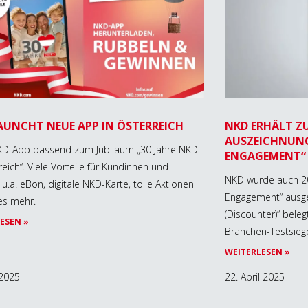
AUNCHT NEUE APP IN ÖSTERREICH
NKD ERHÄLT ZU
AUSZEICHNUN
D-App passend zum Jubiläum „30 Jahre NKD
ENGAGEMENT“
reich“. Viele Vorteile für Kundinnen und
NKD wurde auch 20
u.a. eBon, digitale NKD-Karte, tolle Aktionen
Engagement“ ausgez
es mehr.
(Discounter)“ bele
ESEN »
Branchen-Testsiege
WEITERLESEN »
 2025
22. April 2025