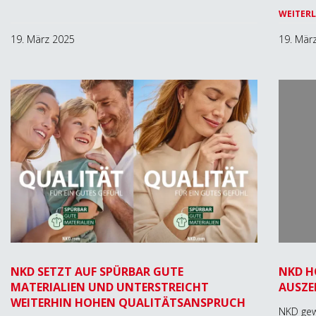
WEITERL
19. März 2025
19. Mär
NKD SETZT AUF SPÜRBAR GUTE
NKD H
MATERIALIEN UND UNTERSTREICHT
AUSZE
WEITERHIN HOHEN QUALITÄTSANSPRUCH
NKD gewi